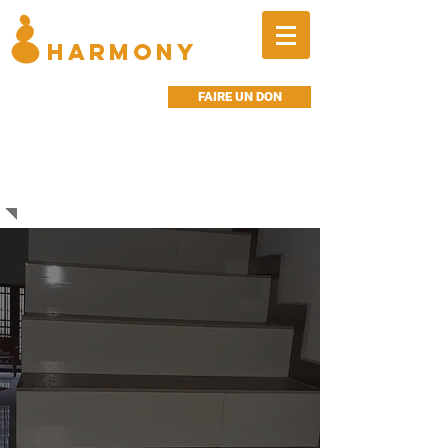
BALANCED
HARMONY
FAIRE UN DON
ACTUALITES