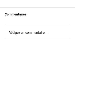
Commentaires
Rédigez un commentaire...
Téléphone :
+41 79 262 69 06
Adresse :
Ecluse 12
2000 Neuchâtel - Suisse
© 2020 HOSTHELP