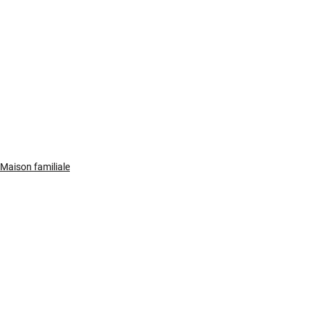
Maison familiale
Commentaires
Rédigez un commentaire...