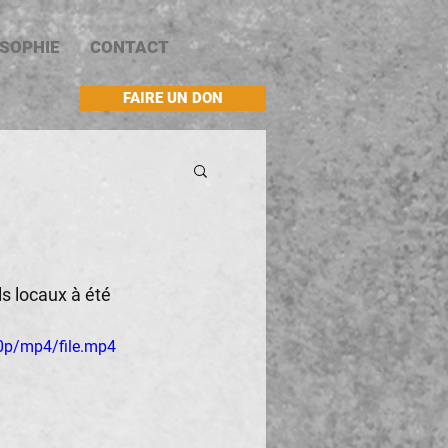
OSOPHIE
CONTACT
FAIRE UN DON
s locaux à été 
0p/mp4/file.mp4