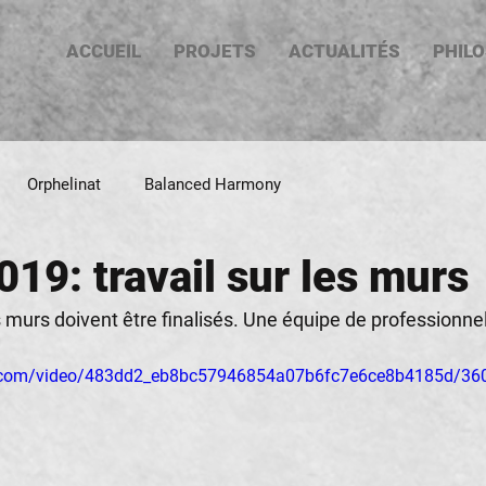
ACCUEIL
PROJETS
ACTUALITÉS
PHIL
Orphelinat
Balanced Harmony
019: travail sur les murs
murs doivent être finalisés. Une équipe de professionnel
tic.com/video/483dd2_eb8bc57946854a07b6fc7e6ce8b4185d/36