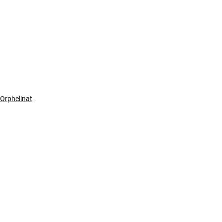
Orphelinat
Commentaires
Rédigez un commentaire...
Téléphone :